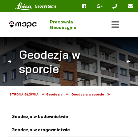
Pracownia
Geodezyjna
Geodezja w
FIRMA
sporcie
EODEZJA
KONTAKT
»
»
»
STRONA GŁÓWNA
Geodezja
Geodezja w sporcie
Geodezja w budownictwie
Geodezja w drogownictwie