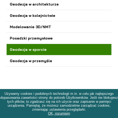
Geodezja w architekturze
Geodezja w kolejnictwie
Modelowanie 3D/NMT
Posadzki przemysłowe
Geodezja w sporcie
Geodezja w przemyśle
Używamy cookies i podobnych technologii m.in. w celu jak najlepszego
dopasowania zawartości strony do potrzeb Użytkowników. Jeśli nie blokujesz
tych plików, to zgadzasz się na ich użycie oraz zapisanie w pamięci
urządzenia. Pamiętaj, że możesz samodzielnie zarządzać cookies,
zmieniając ustawienia przeglądarki.
OK, rozumiem